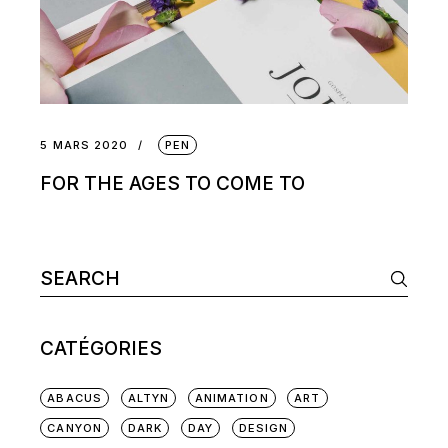
5 MARS 2020
PEN
FOR THE AGES TO COME TO
Search
for:
CATÉGORIES
ABACUS
ALTYN
ANIMATION
ART
CANYON
DARK
DAY
DESIGN