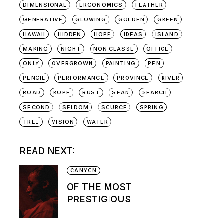
DIMENSIONAL
ERGONOMICS
FEATHER
GENERATIVE
GLOWING
GOLDEN
GREEN
HAWAII
HIDDEN
HOPE
IDEAS
ISLAND
MAKING
NIGHT
NON CLASSÉ
OFFICE
ONLY
OVERGROWN
PAINTING
PEN
PENCIL
PERFORMANCE
PROVINCE
RIVER
ROAD
ROPE
RUST
SEAN
SEARCH
SECOND
SELDOM
SOURCE
SPRING
TREE
VISION
WATER
READ NEXT:
CANYON
OF THE MOST
PRESTIGIOUS