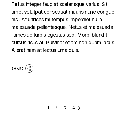
Tellus integer feugiat scelerisque varius. Sit
amet volutpat consequat mauris nunc congue
nisi. At ultrices mi tempus imperdiet nulla
malesuada pellentesque. Netus et malesuada
fames ac turpis egestas sed. Morbi blandit
cursus risus at. Pulvinar etiam non quam lacus.
A erat nam at lectus urna duis.
SHARE
PAGINATION
1
2
3
4
DES