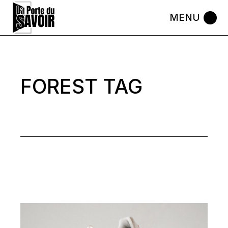
Skip
to
the
content
FOREST TAG