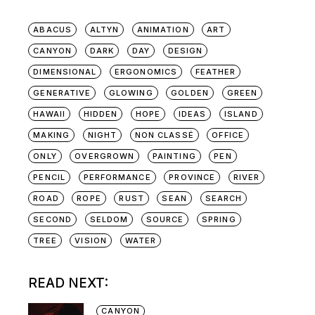
ABACUS
ALTYN
ANIMATION
ART
CANYON
DARK
DAY
DESIGN
DIMENSIONAL
ERGONOMICS
FEATHER
GENERATIVE
GLOWING
GOLDEN
GREEN
HAWAII
HIDDEN
HOPE
IDEAS
ISLAND
MAKING
NIGHT
NON CLASSÉ
OFFICE
ONLY
OVERGROWN
PAINTING
PEN
PENCIL
PERFORMANCE
PROVINCE
RIVER
ROAD
ROPE
RUST
SEAN
SEARCH
SECOND
SELDOM
SOURCE
SPRING
TREE
VISION
WATER
READ NEXT:
CANYON