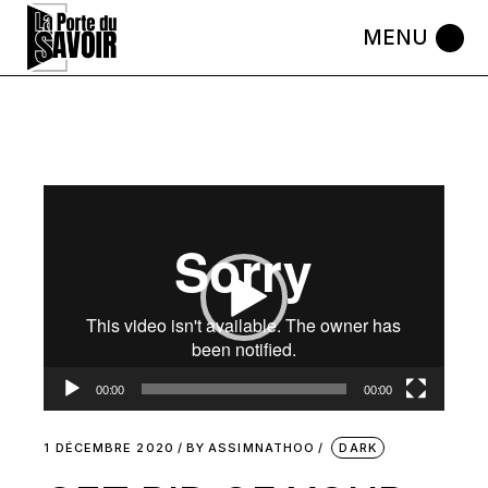
Skip
to
the
content
Lecteur
vidéo
00:00
00:00
1 DÉCEMBRE 2020
BY
ASSIMNATHOO
DARK