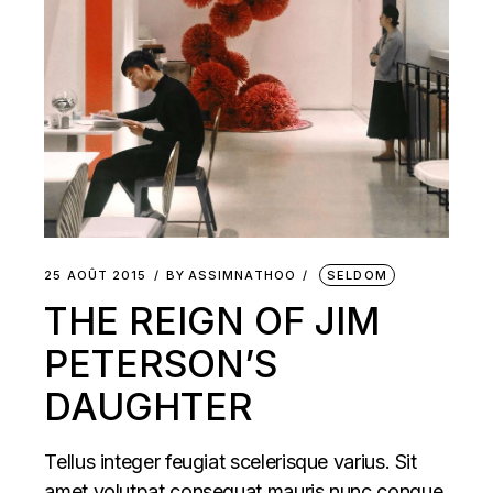
25 AOÛT 2015
BY
ASSIMNATHOO
SELDOM
THE REIGN OF JIM
PETERSON’S
DAUGHTER
Tellus integer feugiat scelerisque varius. Sit
amet volutpat consequat mauris nunc congue