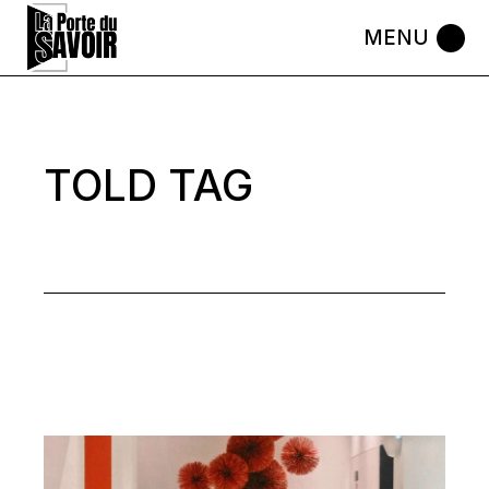
Skip
to
the
content
TOLD TAG