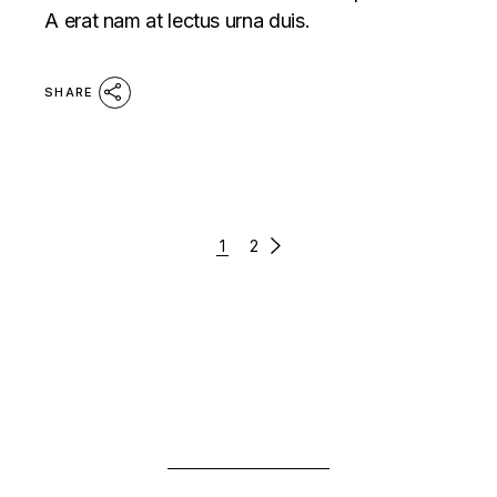
A erat nam at lectus urna duis.
SHARE
PAGINATION
1
2
DES
PUBLICATIONS