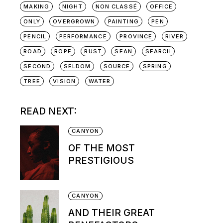
MAKING
NIGHT
NON CLASSÉ
OFFICE
ONLY
OVERGROWN
PAINTING
PEN
PENCIL
PERFORMANCE
PROVINCE
RIVER
ROAD
ROPE
RUST
SEAN
SEARCH
SECOND
SELDOM
SOURCE
SPRING
TREE
VISION
WATER
READ NEXT:
CANYON
OF THE MOST
PRESTIGIOUS
CANYON
AND THEIR GREAT