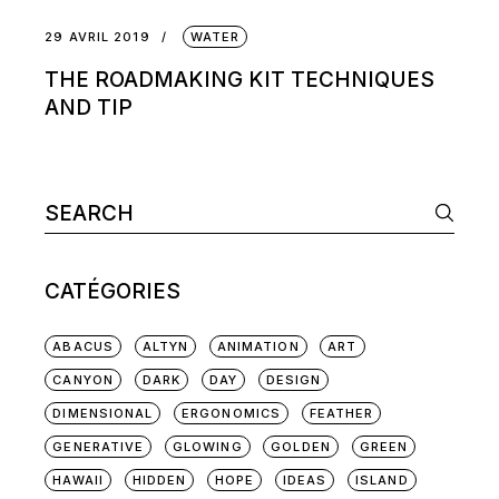
29 AVRIL 2019
WATER
THE ROADMAKING KIT TECHNIQUES
AND TIP
Search
for:
CATÉGORIES
ABACUS
ALTYN
ANIMATION
ART
CANYON
DARK
DAY
DESIGN
DIMENSIONAL
ERGONOMICS
FEATHER
GENERATIVE
GLOWING
GOLDEN
GREEN
HAWAII
HIDDEN
HOPE
IDEAS
ISLAND