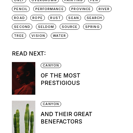
ONLY
OVERGROWN
PAINTING
PEN
PENCIL
PERFORMANCE
PROVINCE
RIVER
ROAD
ROPE
RUST
SEAN
SEARCH
SECOND
SELDOM
SOURCE
SPRING
TREE
VISION
WATER
READ NEXT:
CANYON
OF THE MOST
PRESTIGIOUS
CANYON
AND THEIR GREAT
BENEFACTORS