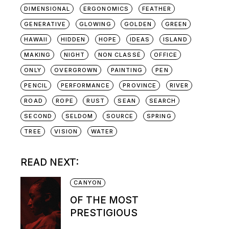
DIMENSIONAL
ERGONOMICS
FEATHER
GENERATIVE
GLOWING
GOLDEN
GREEN
HAWAII
HIDDEN
HOPE
IDEAS
ISLAND
MAKING
NIGHT
NON CLASSÉ
OFFICE
ONLY
OVERGROWN
PAINTING
PEN
PENCIL
PERFORMANCE
PROVINCE
RIVER
ROAD
ROPE
RUST
SEAN
SEARCH
SECOND
SELDOM
SOURCE
SPRING
TREE
VISION
WATER
READ NEXT:
CANYON
OF THE MOST
PRESTIGIOUS