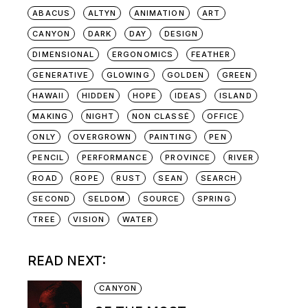
ABACUS
ALTYN
ANIMATION
ART
CANYON
DARK
DAY
DESIGN
DIMENSIONAL
ERGONOMICS
FEATHER
GENERATIVE
GLOWING
GOLDEN
GREEN
HAWAII
HIDDEN
HOPE
IDEAS
ISLAND
MAKING
NIGHT
NON CLASSÉ
OFFICE
ONLY
OVERGROWN
PAINTING
PEN
PENCIL
PERFORMANCE
PROVINCE
RIVER
ROAD
ROPE
RUST
SEAN
SEARCH
SECOND
SELDOM
SOURCE
SPRING
TREE
VISION
WATER
READ NEXT:
CANYON