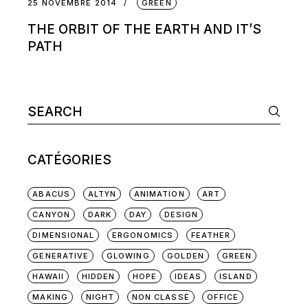
25 NOVEMBRE 2014
GREEN
THE ORBIT OF THE EARTH AND IT’S
PATH
Search
for:
CATÉGORIES
ABACUS
ALTYN
ANIMATION
ART
CANYON
DARK
DAY
DESIGN
DIMENSIONAL
ERGONOMICS
FEATHER
GENERATIVE
GLOWING
GOLDEN
GREEN
HAWAII
HIDDEN
HOPE
IDEAS
ISLAND
MAKING
NIGHT
NON CLASSÉ
OFFICE