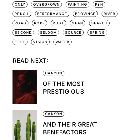
ONLY
OVERGROWN
PAINTING
PEN
PENCIL
PERFORMANCE
PROVINCE
RIVER
ROAD
ROPE
RUST
SEAN
SEARCH
SECOND
SELDOM
SOURCE
SPRING
TREE
VISION
WATER
READ NEXT:
CANYON
OF THE MOST
PRESTIGIOUS
CANYON
AND THEIR GREAT
BENEFACTORS