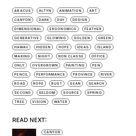
ABACUS
ALTYN
ANIMATION
ART
CANYON
DARK
DAY
DESIGN
DIMENSIONAL
ERGONOMICS
FEATHER
GENERATIVE
GLOWING
GOLDEN
GREEN
HAWAII
HIDDEN
HOPE
IDEAS
ISLAND
MAKING
NIGHT
NON CLASSÉ
OFFICE
ONLY
OVERGROWN
PAINTING
PEN
PENCIL
PERFORMANCE
PROVINCE
RIVER
ROAD
ROPE
RUST
SEAN
SEARCH
SECOND
SELDOM
SOURCE
SPRING
TREE
VISION
WATER
READ NEXT:
CANYON