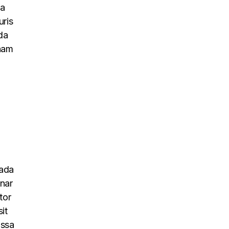
na
uris
da
 nam
uada
inar
tor
it
assa