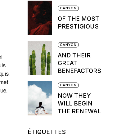
CANYON
OF THE MOST
PRESTIGIOUS
CANYON
AND THEIR
mi
GREAT
uis
BENEFACTORS
quis.
amet
CANYON
que.
NOW THEY
WILL BEGIN
THE RENEWAL
ÉTIQUETTES