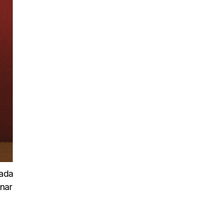
uada
inar