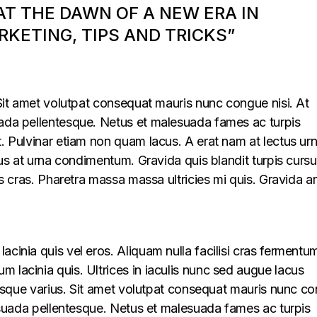
 AT THE DAWN OF A NEW ERA IN
KETING, TIPS AND TRICKS”
. Sit amet volutpat consequat mauris nunc congue nisi. At
uada pellentesque. Netus et malesuada fames ac turpis
t. Pulvinar etiam non quam lacus. A erat nam at lectus ur
llus at urna condimentum. Gravida quis blandit turpis cursu
lus cras. Pharetra massa massa ultricies mi quis. Gravida a
acinia quis vel eros. Aliquam nulla facilisi cras fermentu
 lacinia quis. Ultrices in iaculis nunc sed augue lacus
lerisque varius. Sit amet volutpat consequat mauris nunc c
alesuada pellentesque. Netus et malesuada fames ac turpis