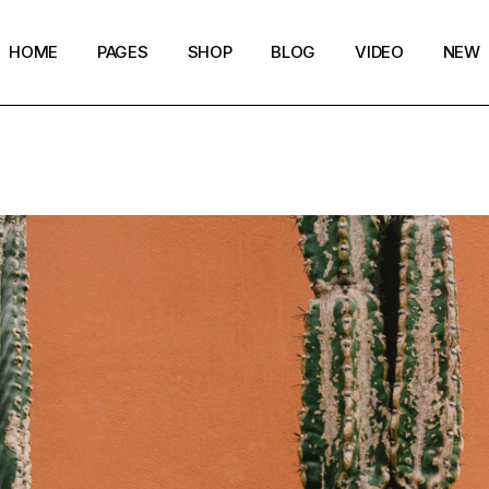
HOME
PAGES
SHOP
BLOG
VIDEO
NEW
Main Home
Our Story
Shop List
Blog layouts
Creative Magazine
About Me
Shop Layouts
Archive pages
Minimalistic Magazine
Our Team
Shop Pages
Post types
Lifestyle Blog
Magazine Shop
Compact Posts
Blog Archive
Magazine Grid
Get in Touch
Arts & Book Magazine
FAQ Page
Horizontal Slider Posts
Landing