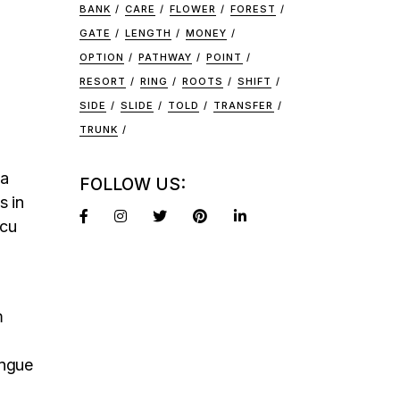
BANK
CARE
FLOWER
FOREST
GATE
LENGTH
MONEY
OPTION
PATHWAY
POINT
RESORT
RING
ROOTS
SHIFT
SIDE
SLIDE
TOLD
TRANSFER
TRUNK
na
FOLLOW US:
s in
rcu
m
ongue