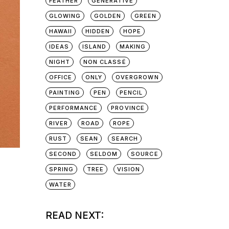
FEATHER
GENERATIVE
GLOWING
GOLDEN
GREEN
HAWAII
HIDDEN
HOPE
IDEAS
ISLAND
MAKING
NIGHT
NON CLASSÉ
OFFICE
ONLY
OVERGROWN
PAINTING
PEN
PENCIL
PERFORMANCE
PROVINCE
RIVER
ROAD
ROPE
RUST
SEAN
SEARCH
SECOND
SELDOM
SOURCE
SPRING
TREE
VISION
WATER
READ NEXT: