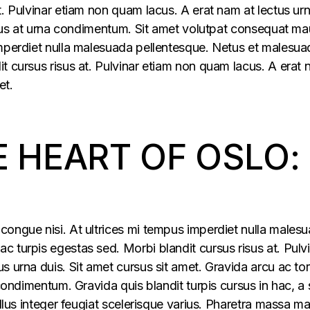
t. Pulvinar etiam non quam lacus. A erat nam at lectus ur
ellus at urna condimentum. Sit amet volutpat consequat ma
imperdiet nulla malesuada pellentesque. Netus et malesua
t cursus risus at. Pulvinar etiam non quam lacus. A erat
et.
E HEART OF OSLO:
congue nisi. At ultrices mi tempus imperdiet nulla males
 turpis egestas sed. Morbi blandit cursus risus at. Pulv
s urna duis. Sit amet cursus sit amet. Gravida arcu ac tor
 condimentum. Gravida quis blandit turpis cursus in hac, a s
ellus integer feugiat scelerisque varius. Pharetra massa m