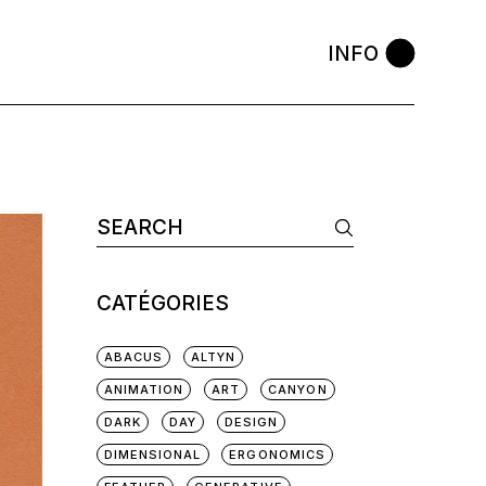
INFO
Search
for:
CATÉGORIES
ABACUS
ALTYN
ANIMATION
ART
CANYON
DARK
DAY
DESIGN
DIMENSIONAL
ERGONOMICS