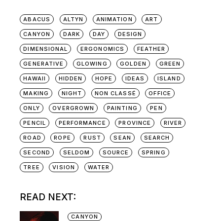
ABACUS
ALTYN
ANIMATION
ART
CANYON
DARK
DAY
DESIGN
DIMENSIONAL
ERGONOMICS
FEATHER
GENERATIVE
GLOWING
GOLDEN
GREEN
HAWAII
HIDDEN
HOPE
IDEAS
ISLAND
MAKING
NIGHT
NON CLASSÉ
OFFICE
ONLY
OVERGROWN
PAINTING
PEN
PENCIL
PERFORMANCE
PROVINCE
RIVER
ROAD
ROPE
RUST
SEAN
SEARCH
SECOND
SELDOM
SOURCE
SPRING
TREE
VISION
WATER
READ NEXT:
CANYON