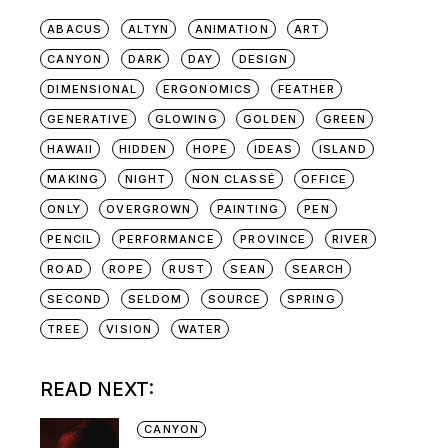
ABACUS
ALTYN
ANIMATION
ART
CANYON
DARK
DAY
DESIGN
DIMENSIONAL
ERGONOMICS
FEATHER
GENERATIVE
GLOWING
GOLDEN
GREEN
HAWAII
HIDDEN
HOPE
IDEAS
ISLAND
MAKING
NIGHT
NON CLASSÉ
OFFICE
ONLY
OVERGROWN
PAINTING
PEN
PENCIL
PERFORMANCE
PROVINCE
RIVER
ROAD
ROPE
RUST
SEAN
SEARCH
SECOND
SELDOM
SOURCE
SPRING
TREE
VISION
WATER
READ NEXT:
CANYON